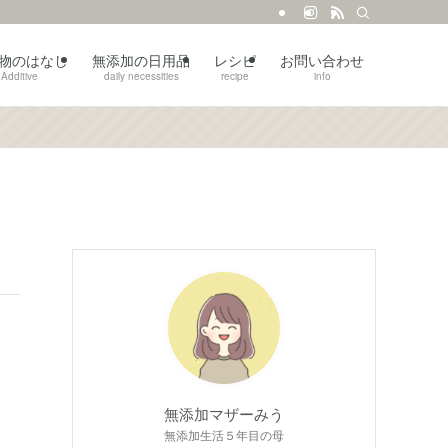
物のはなし
無添加の日用品
レシピ
お問い合わせ
Additive
daily necessities
recipe
info
無添加マザーみう
無添加生活５年目の母