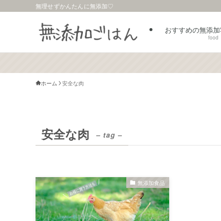
無理せずかんたんに無添加♡
おすすめの無添加
food
ホーム
安全な肉
安全な肉
– tag –
無添加食品