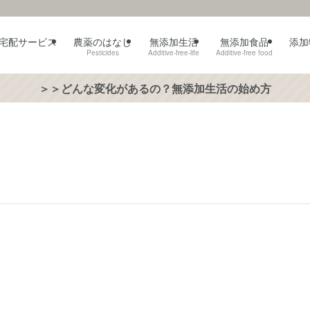
宅配サービス
農薬のはなし
無添加生活
無添加食品
添加
Pesticides
Additive-free-life
Additive-free food
＞＞どんな変化があるの？無添加生活の始め方